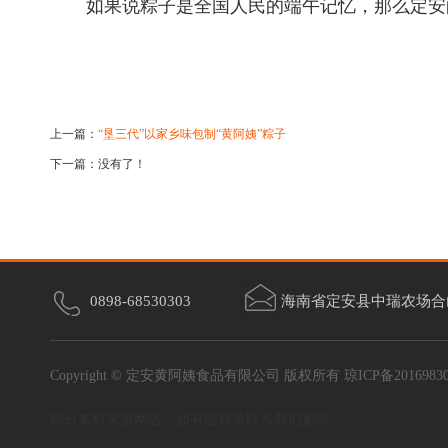
如果说粽子是全国人民的端午记忆，那么定安的粽
上一篇：
“垦三代”以家乡味包制“黄阿姨”粽子
下一篇：没有了！
0898-68530303
海南省定安县中瑞农场合
Copyright © 定安黄阿姨食品有限公司 版权所有
琼ICP备2016983
部分素材来源网络，如有侵权请联系我们删除。