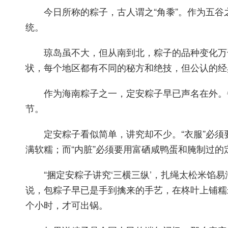
今日所称的粽子，古人谓之“角黍”。作为五谷
统。
琼岛虽不大，但从南到北，粽子的品种变化万千
状，每个地区都有不同的秘方和绝技，但公认的经
作为海南粽子之一，定安粽子早已声名在外。每
节。
定安粽子看似简单，讲究却不少。“衣服”必须要
满软糯；而“内脏”必须要用富硒咸鸭蛋和腌制过
“捆定安粽子讲究‘三横三纵’，扎绳太松米馅易
说，包粽子早已是手到擒来的手艺，在柊叶上铺糯
个小时，才可出锅。