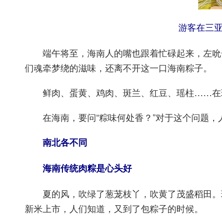
游客在三亚
端午将至，海南人的嘴也跟着忙碌起来，左吮一
们魂牵梦绕的滋味，还离不开这一口海南粽子。
鲜肉、蛋黄、鸡肉、斑兰、红豆、瑶柱……在琼
在海南，要问“粽味何处香？”对于这个问题，
南北各不同
海南传统肉粽是心头好
夏的风，吹绿了葱茏枝丫，吹黄了茂盛稻田。琼
新米上市，人们知道，又到了包粽子的时候。